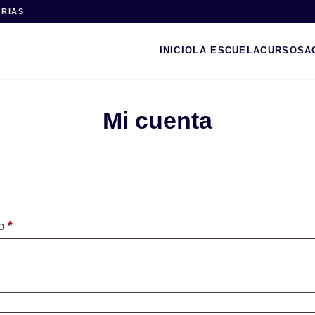
ARIAS
INICIO
LA ESCUELA
CURSOS
A
Mi cuenta
Obligatorio
co
*