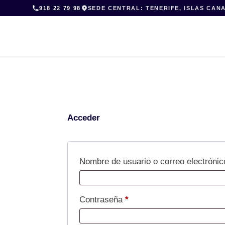
Skip
918 22 79 98
SEDE CENTRAL: TENERIFE, ISLAS CAN
to
content
Acceder
Nombre de usuario o correo electróni
Obligatorio
Contraseña
*