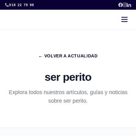
Skip
918 22 79 98
to
content
← VOLVER A ACTUALIDAD
ser perito
Explora todos nuestros artículos, guías y noticias
sobre ser perito.