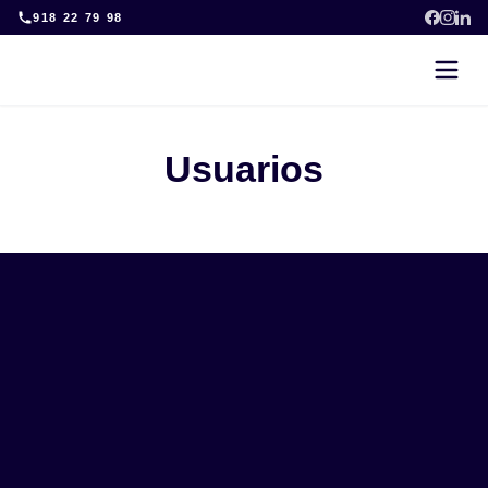
Skip
918 22 79 98
to
content
Usuarios