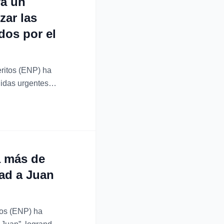
va un
zar las
dos por el
ritos (ENP) ha
idas urgentes
nes. En
a más de
dad a Juan
tos (ENP) ha