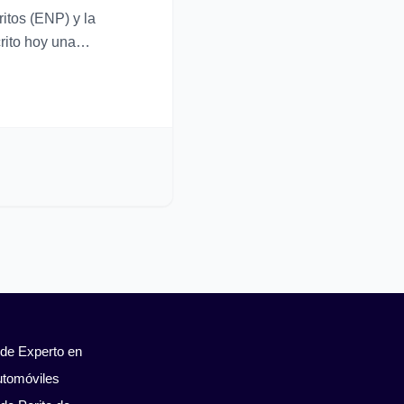
itos (ENP) y la
ito hoy una
la salida
 de Experto en
utomóviles