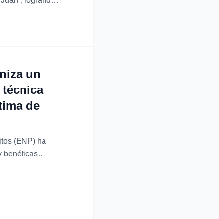
 Juan”, logrando
 gracias a las
niza un
 técnica
ctima de
itos (ENP) ha
y benéficas
 y 11 de julio.