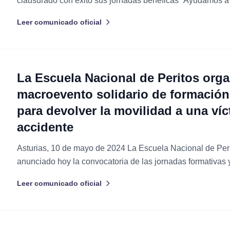
clausurado con éxito sus jornadas benéficas “Ayudamos a
una recaudación total de 6.650 euros. Esta cifra, alcanzada
Leer comunicado oficial
inscripciones del evento técnico y...
La Escuela Nacional de Peritos orga
macroevento solidario de formación
para devolver la movilidad a una ví
accidente
Asturias, 10 de mayo de 2024 La Escuela Nacional de Per
anunciado hoy la convocatoria de las jornadas formativas 
“Ayudamos a Juan”, que se celebrarán los próximos días 10
Leer comunicado oficial
Este evento institucional...