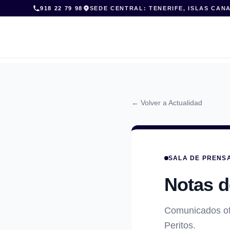
Skip
918 22 79 98
SEDE CENTRAL: TENERIFE, ISLAS CAN
to
content
← Volver a Actualidad
SALA DE PRENS
Notas d
Comunicados ofi
Peritos.