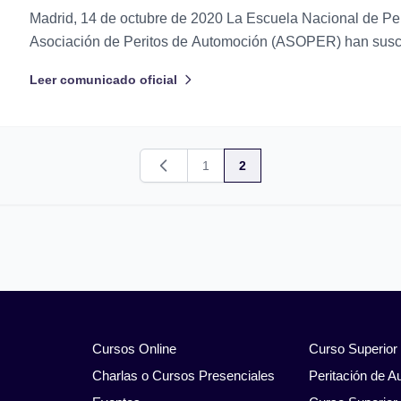
Madrid, 14 de octubre de 2020 La Escuela Nacional de Per
Asociación de Peritos de Automoción (ASOPER) han suscr
alianza de colaboración institucional orientada a potenciar 
Leer comunicado oficial
profesional de los titulados del Curso de...
1
2
Anterior
Cursos Online
Curso Superior
Charlas o Cursos Presenciales
Peritación de A