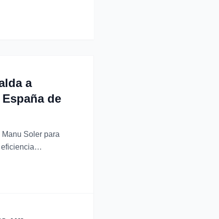
alda a
 España de
to Manu Soler para
eficiencia
ife, 15 de