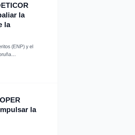
COETICOR
aliar la
e la
itos (ENP) y el
Coruña
stinado a
dos en...
ASOPER
impulsar la
n