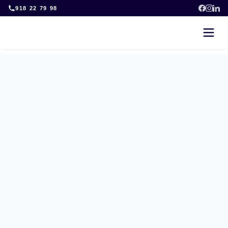
Skip
918 22 79 98
to
content