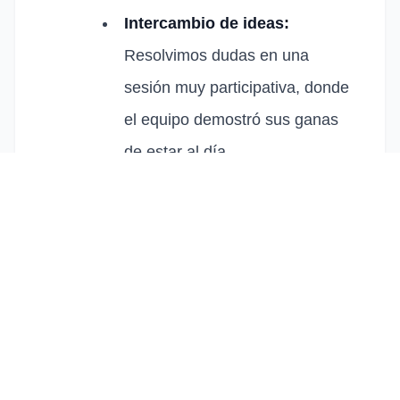
Intercambio de ideas:
Resolvimos dudas en una
sesión muy participativa, donde
el equipo demostró sus ganas
de estar al día.
¿Por qué es útil?
Tener claros los criterios en la
peritación
de automóviles
ayuda a las empresas a
agilizar el trabajo y ofrecer un
asesoramiento mucho más sólido a los
profesionales de la reparación.