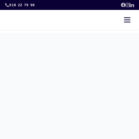
Skip
918 22 79 98
to
content