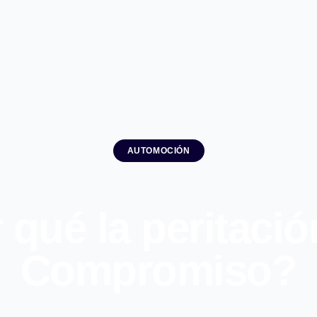
AUTOMOCIÓN
 qué la peritació
Compromiso?