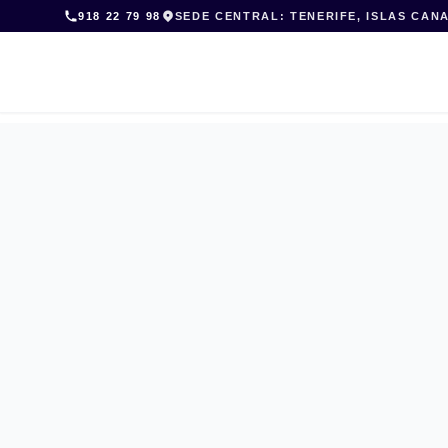
Skip
918 22 79 98
SEDE CENTRAL: TENERIFE, ISLAS CAN
to
content