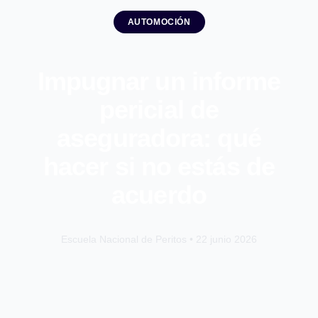
AUTOMOCIÓN
Impugnar un informe
pericial de
aseguradora: qué
hacer si no estás de
acuerdo
Escuela Nacional de Peritos • 22 junio 2026