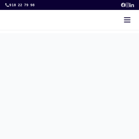
Skip
918 22 79 98
to
content