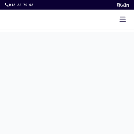
Skip
918 22 79 98
to
content