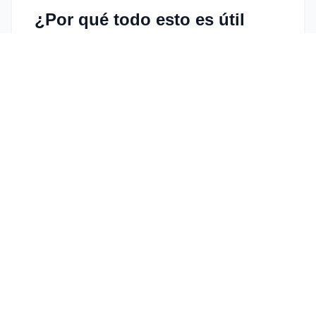
¿Por qué todo esto es útil
para tu carrera?
Entender estas dinámicas permite realizar
informes periciales
más sólidos,
protegerte legalmente mediante el
juramento obligatorio (Art. 335.2 LEC) y
proyectar una autoridad que facilite la
comprensión judicial de conceptos técnicos
complejos.
Próximos pasos
Seguimos trabajando para que tengas las