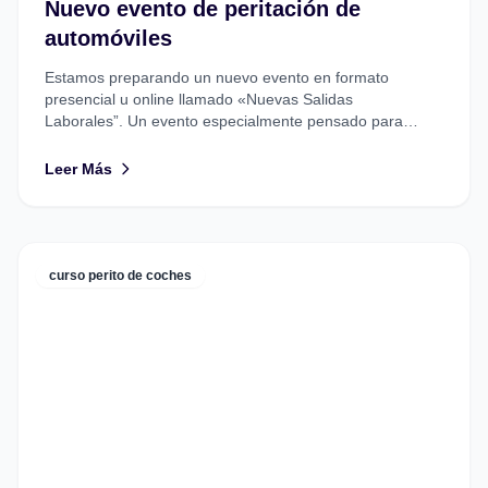
Nuevo evento de peritación de
automóviles
Estamos preparando un nuevo evento en formato
presencial u online llamado «Nuevas Salidas
Laborales”. Un evento especialmente pensado para
Peritos, Técnicos en Automoción, Ingenieros o
Profesionales...
Leer Más
curso perito de coches