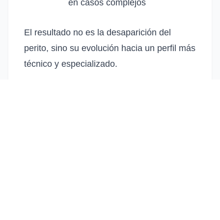
en casos complejos
El resultado no es la desaparición del
perito, sino su evolución hacia un perfil más
técnico y especializado.
El nuevo perfil profesional del
perito
El
perito de automóviles en España
actual necesita competencias mucho más
amplias que hace unos años.
Ya no basta con la experiencia en