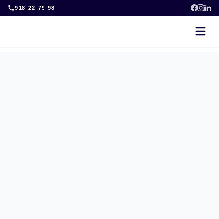
Skip
918 22 79 98
to
content