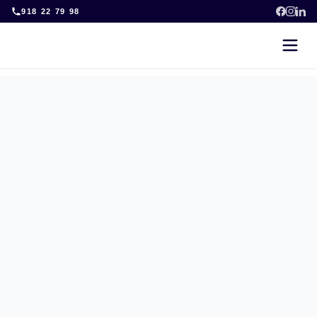
Skip
918 22 79 98
to
content