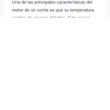
Una de las principales características del
motor de un coche es que su temperatura
cambia de manera drástica. Esto quiere
decir que pasa de estar frío a muy caliente
en cuestión de pocos minutos. Estos
cambios drásticos son más acusados en
invierno, debido a que la temperatura
ambiente es muy fría, lo que puede
provocar problemas en las piezas móviles.
En estos casos, es importante no forzar el
vehículo ni su arranque. Dejar que el motor
vaya tomando temperatura poco a poco. Es
recomendable, en la medida de lo posible,