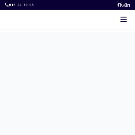
Skip
918 22 79 98
to
content