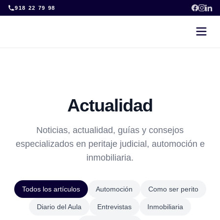
Skip
918 22 79 98
to
content
Actualidad
Noticias, actualidad, guías y consejos
especializados en peritaje judicial, automoción e
inmobiliaria.
Todos los artículos
Automoción
Como ser perito
Diario del Aula
Entrevistas
Inmobiliaria